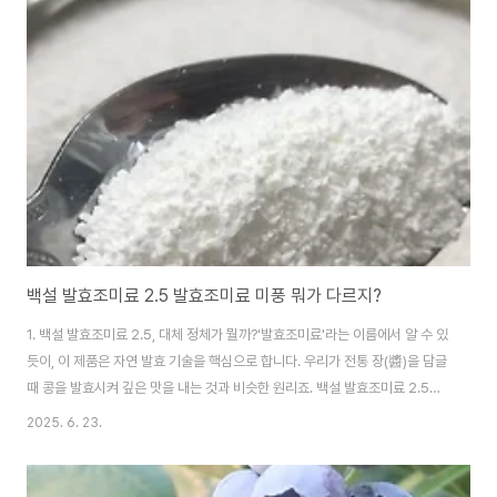
이 높아지므로, 익혀 먹는 것도 좋습니다. 🍅 비타민 C: 면역력 강화, 피부 미
용, 피로 회복에 필수적인 비타민입니다. 방울토마토 몇 개만으로도 하루 권장
량의 상당 부분을 섭취할 수 있습니다. 🍅 베타카로틴 (Beta-carotene): ..
백설 발효조미료 2.5 발효조미료 미풍 뭐가 다르지?
1. 백설 발효조미료 2.5, 대체 정체가 뭘까?'발효조미료'라는 이름에서 알 수 있
듯이, 이 제품은 자연 발효 기술을 핵심으로 합니다. 우리가 전통 장(醬)을 담글
때 콩을 발효시켜 깊은 맛을 내는 것과 비슷한 원리죠. 백설 발효조미료 2.5는
콩, 밀 등 식물성 재료를 발효시키는 과정에서 자연스럽게 생성되는 다양한 맛
2025. 6. 23.
성분(펩타이드, 아미노산 등)을 과립형태로 만들어낸 식품첨가물입니다.. 인위
적인 맛이 아닌, 재료가 가진 본연의 감칠맛과 풍미를 자연스럽게 끌어올려 주
는 역할을 합니다. 발효조미료 2.5 맛은!풍부하고 복합적인 감칠맛을 냅니다.