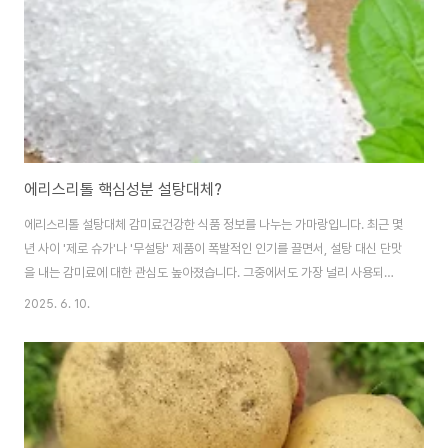
소에 효과적입니다 🍋🍋 칼륨이 함유..
에리스리톨 핵심성분 설탕대체?
에리스리톨 설탕대체 감미료건강한 식품 정보를 나누는 가마랑입니다. 최근 몇
년 사이 '제로 슈가'나 '무설탕' 제품이 폭발적인 인기를 끌면서, 설탕 대신 단맛
을 내는 감미료에 대한 관심도 높아졌습니다. 그중에서도 가장 널리 사용되고
주목받는 감미료가 바로 에리스리톨(Erythritol)입니다.오늘은 이 에리스리톨
2025. 6. 10.
이 정확히 어떤 성분으로 이루어져 있고, 우리 몸에 어떤 영향을 미치며, 또 어
떤 식품에 주로 사용되는지 자세히 알아보는 시간을 갖겠습니다. 애드센스 승
인을 목표로 하시는 분들을 위해, 정보의 신뢰도와 깊이를 더하는 데 중점을 두
었으니 꼼꼼히 살펴보세요! 🍯 에리스리톨, 과연 무엇으로 만들어졌을까?에리
스리톨은 당알코올(Sugar Alcohol)의 일종으로 분류되는 감미료입니다. 당
알코올은 설..