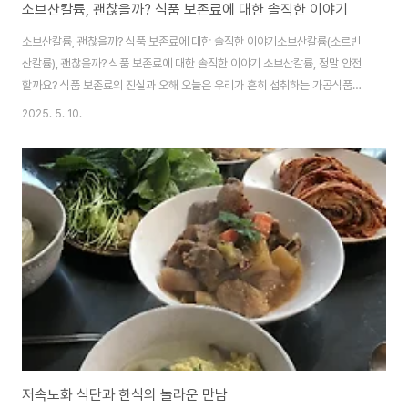
소브산칼륨, 괜찮을까? 식품 보존료에 대한 솔직한 이야기
소브산칼륨, 괜찮을까? 식품 보존료에 대한 솔직한 이야기소브산칼륨(소르빈
산칼륨), 괜찮을까? 식품 보존료에 대한 솔직한 이야기 소브산칼륨, 정말 안전
할까요? 식품 보존료의 진실과 오해 오늘은 우리가 흔히 섭취하는 가공식품에
자주 등장하는 보존료, 소브산칼륨에 대해 이야기해보려고 합니다. ‘보존료’라
2025. 5. 10.
는 단어만 들어도 왠지 모르게 불안하고 찝찝한 기분이 드는 건 저뿐만이 아닐
텐데요. 정말 소브산칼륨은 우리 몸에 해로운 걸까요?소브산칼륨은 자연에서
유래한 소르빈산을 칼륨과 결합시켜 만든 식품 보존료입니다. 소르빈산은 덜
익은 마가목 열매에서 처음 발견되었으며, 곰팡이나 효모, 세균 등의 미생물 생
육을 억제하는 효과가 뛰어납니다. 이러한 특성 덕분에 치즈, 빵, 음료, 피클, 잼
등 다양한 식품의 변질을 막고..
저속노화 식단과 한식의 놀라운 만남