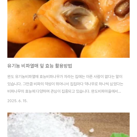
고 건강하게 즐길 수 있는 다채로운 활용방법에 대하여 알아봅니다. 블루베리
의 핵심 영양 성분: 보랏색 블랙푸..
유기농 비파열매 잎 효능 활용방법
완도 유기농비파열매 효능비파나무가 자라는 집에는 아픈 사람이 없다는 말이
있습니다. 그만큼 비파의 약성이 뛰어나서 집집마다 약나무로 하나씩 심었다는
비파나무의 효능에 다양하며 관심이 집중되고 있습니다. 완도비파마을에서는
과육이 풍부한 완도비파열매를 꾸준하게 유기농으로 재배하여 생산하고 있습
2025. 6. 15.
니다. 하우스 비파는 5월에 , 노지 비파열매는 6월에 수확을 하고 있습니다. 청
정지역 완도에서 재배하는 유기농비파열매는 농약을 전혀 사용하지 않고 천연
유기농 방식으로 재배하여 건강하게 즐길 수 있습니다. 🍋🍋 비파열매의 황금
색에는 베타카로틴이 함유되어 강력한 상산화작용으로 노화, 암 예방에 많은
도움을 줍니다.🍋🍋 비타민c가 함유되어 있어 면역력 강화, 피부건강, 피로해