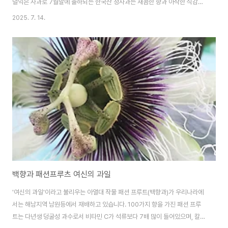
덜익은 사과로 7월말에 출하되는 한국산 청사과는 새콤한 향과 아삭한 식감이
돋보입니다. 겨울 사과에 비해 수분이 많고 당도는 낮지만, 그만큼 산뜻하고 청
2025. 7. 14.
량한 맛이 강하다. 더운 여름 입맛을 되살리고, 갈증까지 채워주는 제철 과일이
며 다이어트사과로 인기가 많은 과일입니다🍏 산뜻한 새콤함, 여름 입맛에 딱
맞는 초록사과 과일 초록사과는 당도보다 산미가 더 도드라진 것이 특징입니
다. 이 산미가 여름철 무기력해진 입맛을 깨우는 데 효과적이다. 특히 땀을 많이
흘리는 여름철, 신맛은 침 분비를 촉진하고 소화를 도우며 몸속 수분 대사에도
긍정적인 영향을 줍니다. ..
백향과 패션프루츠 여신의 과일
'여신의 과일'이라고 불리우는 아열대 작물 패션 프루트(백향과)가 우리나라에
서는 해남지역 남원등에서 재배하고 있습니다. 100가지 향을 가진 패션 프루
트는 다년생 덩굴성 과수로서 비타민 C가 석류보다 7배 많이 들어있으며, 칼륨