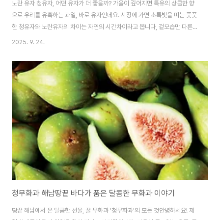
노란 유자 청유자, 어떤 유자가 더 좋을까? 가을이 깊어지면 특유의 상큼한 향
으로 우리를 유혹하는 과일, 바로 유자인데요. 시장에 가면 초록빛을 띠는 풋풋
한 청유자와 노란유자의 차이는 자연의 시간차이라고 봅니다, 겉모습만 다른
것 같은데, 과연 어떤 유자가 더 좋은 걸까요? 오늘은 두 유자의 차이점을 꼼꼼
2025. 9. 24.
히 비교하고, 유자를 활용한 다양한 레시피까지 소개해 드리겠습니다. 남해 유
기농 청유자 구매하러가기청유자와 노란색 유자 어떻게 다른가요?청유자는 노
랗게 익기 전의 유자, 노란 유자는 완전히 익은 유자를 말합니다. 수확 시기와
익은 정도가 다른 만큼, 맛과 향, 그리고 영양 성분에서도 차이가 있습니다.청유
자는 9월10월 가을에 노랗게 잘익은 유자는 11월에 즐길수 있습니다.1. 향과
맛 청유자 노란 유자..
청무화과 해남땅끝 바다가 품은 달콤한 무화과 이야기
땅끝 해남에서 온 달콤한 선물, 꿀 무화과 '청무화과'의 모든 것안녕하세요! 제