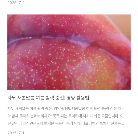
과 니아신, 여성 호르몬인 에스트로겐 성분이 많아 ‘여신의 과일’로 불리워지고
2025. 7. 2.
있습니다, 옥상에 4월에 백향과 삽목한 모종 1그루를 구입해서 심었는데 줄기
를 를 키우며 백향과가 꽃을 피우고 열매가 달렸습니다. 백향과의 양양 성분과
효능 다채롭게 맛있게 즐길 수 있는 방법에 대하여 알아보겠습니다. 백향과 패
션프루츠의 영양성분 백향과는 작지만 강한 과일입니다. 100g당 약 97kcal
로 비교적 낮은 칼로리를 가지고 있으며, 아래와 같은 핵심 영양소들을 풍부하
게 함유하고 있습니다...
자두 새콤달콤 여름 활력 충전! 영양 활용법
자두 새콤달콤 여름 활력 충전! 영양 활용법새콤달콤 여름 활력 충전! 김천 자두
와 함께 무더위 날려버리세요! 푹푹 찌는 무더위에 지치기 쉬운 요즘입니다. 이
런 날씨에 임직원분들의 활력을 북돋아 주기 위해 대표님께서 특별한 선물을
준비해 주셨습니다! 바로, 새콤달콤한 김천 자두입니다. 전 직원에게 새콤달콤
2025. 7. 1.