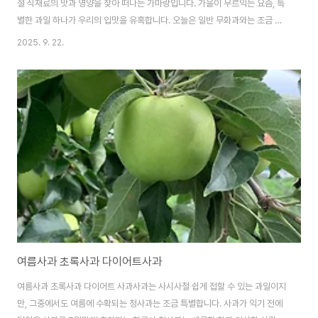
철 식재료의 맛과 영양을 찾아 떠나는 가마랑입니다. 가을이 무르익는 요즘, 특
별한 과일 하나가 우리의 입맛을 유혹합니다. 오늘은 일반 무화과와는 조금 다
른, 겉은 푸르지만 속은 꿀처럼 달콤한 해남의 청무화과를 소개해 드릴까 합니
2025. 9. 22.
다. 오늘 은해남 청무화과만이 가진 특별한 매력적이고 달콤한 과일이야기입니
다. 겉은 초록색? 속은 빨알간 해남 청무화과, 그 특별함에 대하여일반적인 무
화과는 붉은빛을 띠며 익어가는 반면, 청무화과는 익어도 겉모습이 푸른빛을
그대로 유지합니다. 하지만 겉모습만 보고 덜 익었다고 생각하면 큰 오산입니
다. 속은 이미 꽉 찬 달콤함과 쫀득한 식감으로 가득 차 있죠. 이처럼 겉과 속이
다른 반전 매력 때문에..
여름사과 초록사과 다이어트사과
여름사과 초록사과 다이어트 사과사과는 사시사철 쉽게 접할 수 있는 과일이지
만, 그중에서도 여름에 수확되는 청사과는 조금 특별합니다. 사과가 익기 전에