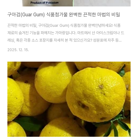
구아검(Guar Gum) 식품첨가물 완벽한 끈적한 마법의 비밀
끈적한 마법의 비밀, 구아검(Guar Gum) 식품첨가물 완벽안녕하세요! 식품
재료의 숨겨진 기능을 파헤치는 가마랑입니다. 마트에서 산 아이스크림이나 드
레싱, 혹은 각종 소스 포장지를 자세히 본 적 있으신가요? 성분표에 자주 등장
하지만 왠지 모르게 낯선 이름, 바로 구아검(Guar Gum)입니다. 오늘은 이 '구
2025. 12. 15.
아검'이 무엇으로 만들어졌으며, 식품 속에서 어떤 끈끈한 마법을 부리는지, 그
리고 가정에서 어떻게 활용할 수 있는지 자세히 알아보겠습니다. 1. 구아검이란
무엇인가? (원재료명)구아검은 천연 유래의 다당류(Polysaccharide)입니
다. 원재료명: 구아검의 원재료는 주로 인도와 파키스탄 지역에서 재배되는 구
아콩(Guar Bean) 또는 구아 열매의 씨앗입니다. 제조 과정: 구아콩의 씨앗 내
부..