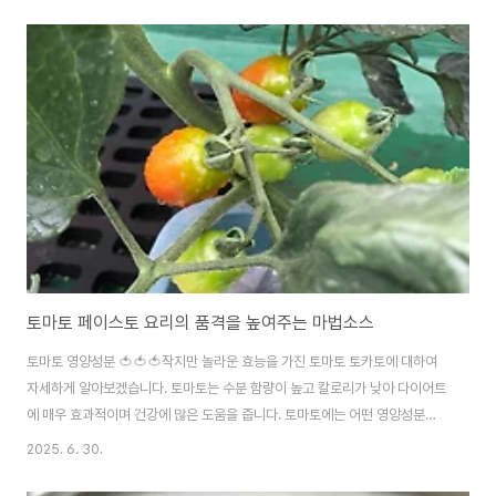
한 김천자두를 1박스씩 주셨습니다.자두는 여름철 대표 과일답게 뛰어난 맛과
풍부한 영양을 자랑합니다. 한입 베어 물면 터져 나오는 새콤달콤한 과즙은 물
론, 다양한 건강상의 이점까지 선사하죠.여름철 건강 지킴이 자두의 풍부한 영
양부터 놀라운 건강상의 장점, 그리고 일상에서 맛있게 즐길 수 있는 다양한 활
용 방법까지 자세히 알아보겠습니다. 🍑 자두, 어떤 영양소를 품고 있을까?자
두는 크기는 작지만 그 안에 ..
토마토 페이스토 요리의 품격을 높여주는 마법소스
토마토 영양성분 🍅🍅🍅작지만 놀라운 효능을 가진 토마토 토카토에 대하여
자세하게 알아보겠습니다. 토마토는 수분 함량이 높고 칼로리가 낮아 다이어트
에 매우 효과적이며 건강에 많은 도움을 줍니다. 토마토에는 어떤 영앙성분이
있는지 알아봅니다.🍅 라이코펜 (Lycopene): 토마토의 붉은색을 내는 주요
2025. 6. 30.
성분으로, 강력한 항산화 작용을 합니다. 세포 손상을 막고 암 예방에 도움을 주
며, 특히 전립선암 예방에 효과적이라고 알려져 있습니다. 가열했을 때 흡수율