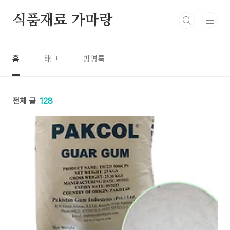
본문 바로가기
식품재료 가마랑
홈
태그
방명록
전체 글
128