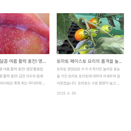
, 겉은 푸르지만 속은 꿀처럼 달
아삭한 식감이 돋보입니다. 겨울 사과에 비해
 청무화과를 소개해 드릴까 합니
수분이 많고 당도는 낮지만, 그만큼 산뜻하고
은해남 청무화과만이 가진 특별한
청량한 맛이 강하다. 더운 여름 입맛을 되살
달콤한 과일이야기입니다. 겉은
리고, 갈증까지 채워주는 제철 과일이며 다이
 빨알간 해남 청무화과, 그 특별
어트사과로 인기가 많은 과일입니다🍏 산뜻
일반적인 무화과는 붉은빛을 띠
한 새콤함, 여름 입맛에 딱 맞는 초록사과 과
 반면, 청무화과는 익어도 겉모습
일 초록사과는 당도보다 산미가 더 도드라진
 그대로 유지합니다. 하지만 겉모
것이 특징입니다. 이 산미가 여름철 무기력해
자두 새콤달콤 여름 활력 충전! 영양 활용법
토마토 페이스토 요리의 품격을 높여주는 마법소스
덜 익었다고 생각하면 큰 오산입니
진 입맛을 깨우는 데 효과적이다. 특히 땀을
미 꽉 찬 달콤함과 쫀득한 식감으
많이 흘리는 여름철, 신맛은 침 분비를 촉진
 여름 활력 충전! 영양 활용법
토마토 영양성분 🍅🍅🍅작지만 놀라운 효능
있죠. 이처럼 겉과 속이 다른 반전
하고 소화를 도우며 몸속 수분 대사에도 긍정
 활력 충전! 김천 자두와 함께
을 가진 토마토 토카토에 대하여 자세하게 알
.
적인 영향을 줍니다. ..
버리세요! 푹푹 찌는 무더위에 지
아보겠습니다. 토마토는 수분 함량이 높고 칼
요즘입니다. 이런 날씨에 임직원분
로리가 낮아 다이어트에 매우 효과적이며 건
2025. 6. 30.
 북돋아 주기 위해 대표님께서 특
강에 많은 도움을 줍니다. 토마토에는 어떤
준비해 주셨습니다! 바로, 새콤
영앙성분이 있는지 알아봅니다.🍅 라이코펜
 자두입니다. 전 직원에게 새콤달
(Lycopene): 토마토의 붉은색을 내는 주요
두를 1박스씩 주셨습니다.자두는
성분으로, 강력한 항산화 작용을 합니다. 세
 과일답게 뛰어난 맛과 풍부한 영
포 손상을 막고 암 예방에 도움을 주며, 특히