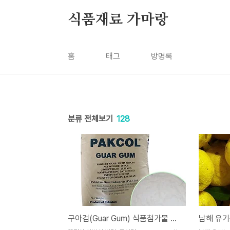
본문 바로가기
식품재료 가마랑
홈
태그
방명록
분류 전체보기
128
구아검(Guar Gum) 식품첨가물 완벽한 끈적한 마법의 비밀