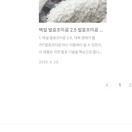
를 키우며 백향과가 꽃을 피우고 열매가 달렸
양을 자랑합니
습니다. 백향과의 양양 성분과 효능 다채롭게
는 새콤달콤
맛있게 즐길 수 있는 방법에 대하여 알아보겠
이점까지 선
습니다. 백향과 패션프루츠의 영양성분 백향
의 풍부한 
백설 발효조미료 2.5 발효조미료 미풍 뭐가 다르지?
과는 작지만 강한 과일입니다. 100g당 약
그리고 일상
97kcal로 비교적 낮은 칼로리를 가지고 있
활용 방법까
1. 백설 발효조미료 2.5, 대체 정체가 뭘
으며, 아래와 같은 핵심 영양소들을 풍부하게
두, 어떤 
까?'발효조미료'라는 이름에서 알 수 있듯이,
함유하고 있습니다...
는 작지만 그 
이 제품은 자연 발효 기술을 핵심으로 합니
다. 우리가 전통 장(醬)을 담글 때 콩을 발효
2025. 6. 23.
시켜 깊은 맛을 내는 것과 비슷한 원리죠. 백
설 발효조미료 2.5는 콩, 밀 등 식물성 재료
를 발효시키는 과정에서 자연스럽게 생성되
1
2
는 다양한 맛 성분(펩타이드, 아미노산 등)을
과립형태로 만들어낸 식품첨가물입니다.. 인
위적인 맛이 아닌, 재료가 가진 본연의 감칠
맛과 풍미를 자연스럽게 끌어올려 주는 역할
을 합니다. 발효조미료 2.5 맛은!풍부하고 복
합적인 감칠맛을 냅니다.미풍 MSG가 감칠
맛의 시작이라면, 핵산은 그 맛을 더 길고 풍