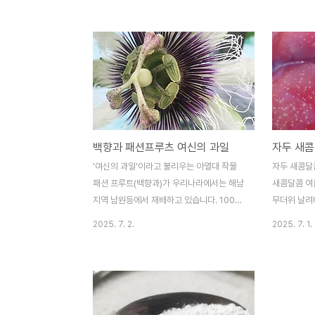
습만 다른 것 같은데, 과연 어떤 유자가 더 좋
는 조금 다른
은 걸까요? 오늘은 두 유자의 차이점을 꼼꼼
콤한 해남의
히 비교하고, 유자를 활용한 다양한 레시피까
다. 오늘 
지 소개해 드리겠습니다. 남해 유기농 청유자
매력적이고 
구매하러가기청유자와 노란색 유자 어떻게
초록색? 속은
다른가요?청유자는 노랗게 익기 전의 유자,
함에 대하여
노란 유자는 완전히 익은 유자를 말합니다.
며 익어가는
수확 시기와 익은 정도가 다른 만큼, 맛과 향,
이 푸른빛을
백향과 패션프루츠 여신의 과일
그리고 영양 성분에서도 차이가 있습니다.청
습만 보고 
유자는 9월10월 가을에 노랗게 잘익은 유자
다. 속은 이
'여신의 과일'이라고 불리우는 아열대 작물
자두 새콤달콤
는 11월에 즐길수 있습니다.1. 향과 맛 청유자
로 가득 차 
패션 프루트(백향과)가 우리나라에서는 해남
새콤달콤 여름
노란 유자..
매력 때문에.
지역 남원등에서 재배하고 있습니다. 100가
무더위 날려
지 향을 가진 패션 프루트는 다년생 덩굴성
치기 쉬운 
2025. 7. 2.
2025. 7. 1.
과수로서 비타민 C가 석류보다 7배 많이 들
들의 활력을
어있으며, 칼륨과 니아신, 여성 호르몬인 에
별한 선물을 
스트로겐 성분이 많아 ‘여신의 과일’로 불리
달콤한 김천
워지고 있습니다, 옥상에 4월에 백향과 삽목
콤한 김천자
한 모종 1그루를 구입해서 심었는데 줄기를
여름철 대표