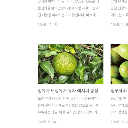
끈적한 마법의 비밀, 구아검(Guar Gum) 식
남해 유기농
품첨가물 완벽안녕하세요! 식품 재료의 숨겨
담긴 건강의
진 기능을 파헤치는 가마랑입니다. 마트에서
에서, 한 가
산 아이스크림이나 드레싱, 혹은 각종 소스
유기농 유자
2025. 12. 15.
2025. 11. 1
포장지를 자세히 본 적 있으신가요? 성분표
맡기며 하루
에 자주 등장하지만 왠지 모르게 낯선 이름,
마음과 자연
바로 구아검(Guar Gum)입니다. 오늘은 이
득 풍부한 영
'구아검'이 무엇으로 만들어졌으며, 식품 속
력을 동시에
에서 어떤 끈끈한 마법을 부리는지, 그리고
맑은 공기와
가정에서 어떻게 활용할 수 있는지 자세히 알
자를 정성껏
아보겠습니다. 1. 구아검이란 무엇인가? (원
해풍이 잎과 
재료명)구아검은 천연 유래의 다당류
이 나무와 
(Polysaccharide)입니다. 원재료명: 구아
한 유자가 
청유자 노랑유자 유자 레시피 총정리
검의 원재료는 주로 인도와 파키스탄 지역에
그대로 키운
서 재배되는 구아콩(Guar Bean) 또는 구아
며, 한 입 
노란 유자 청유자, 어떤 유자가 더 좋을까? 가
땅끝 해남에서
열매의 씨앗입니다. 제조 과정: 구아콩의 씨
전해집니다. 
을이 깊어지면 특유의 상큼한 향으로 우리를
무화과'의 
앗 내부..
자는 11월 1
유혹하는 과일, 바로 유자인데요. 시장에 가
맛과 영양을
면 초록빛을 띠는 풋풋한 청유자와 노란유자
이 무르익는 
2025. 9. 24.
2025. 9. 22
의 차이는 자연의 시간차이라고 봅니다, 겉모
의 입맛을 