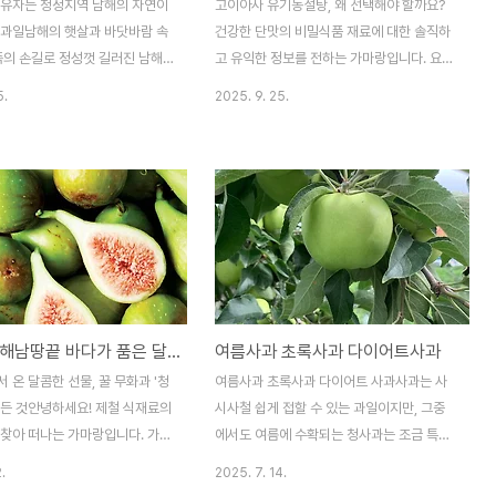
 유자는 청정지역 남해의 자연이
고이아사 유기농설탕, 왜 선택해야 할까요?
 과일남해의 햇살과 바닷바람 속
건강한 단맛의 비밀식품 재료에 대한 솔직하
족의 손길로 정성껏 길러진 남해
고 유익한 정보를 전하는 가마랑입니다. 요리
.농약 없이 흙과 자연의 순환에
할 때나 커피를 마실 때, 단맛을 내기 위해 설
5.
2025. 9. 25.
하루 돌본 유자 한 알에는 농부의
탕은 꼭 필요한 존재인데요. 건강에 대한 관
의 힘이 깃들어 있습니다.껍질 가
심이 높아지면서, 어떤 설탕을 선택해야 할지
양소와 상큼한 향은, 건강과 활
고민하는 분들이 많습니다. 오늘은 건강한 단
 선사합니다. 남해 유기농 농장은
맛의 대명사로 떠오르고 있는 고이아사 유기
 바닷바람이 스치는 언덕에서 유
농설탕에 대해 자세히 알려드릴게요. 고이아
 길러냅니다.바다에서 불어오는
사 유기농설탕 성분 특징고이아사 유기농설
열매에 스며들고, 흙 속 미네랄
탕은 브라질에서 유기농으로 재배된 100%
과일에 녹아들며 향과 영양이 풍부
사탕수수로 만들어집니다. 화학 비료나 농약
자라죠.농약과 화학비료 없이 자연
없이 자연 그대로의 방식으로 재배된 사탕수
청무화과 해남땅끝 바다가 품은 달콤한 무화과 이야기
여름사과 초록사과 다이어트사과
 유자는 껍질이 두껍고 향이 진하
수를 사용하기 때문에, 불필요한 화학 성분
베어 물면 상큼함과 건강함이 함께
걱정 없이 안심하고 드실 수 있습니다. 일반
 온 달콤한 선물, 꿀 무화과 '청
여름사과 초록사과 다이어트 사과사과는 사
올해의 잘 익은 남해 유기농 유
정제 설탕과 달리 정제 과정을 최소화하여 사
모든 것안녕하세요! 제철 식재료의
시사철 쉽게 접할 수 있는 과일이지만, 그중
5일..
탕수수 본연의 미네랄과 영양분..
 찾아 떠나는 가마랑입니다. 가을
에서도 여름에 수확되는 청사과는 조금 특별
요즘, 특별한 과일 하나가 우리
합니다. 사과가 익기 전에 덜익은 사과로 7월
.
2025. 7. 14.
유혹합니다. 오늘은 일반 무화과와
말에 출하되는 한국산 청사과는 새콤한 향과