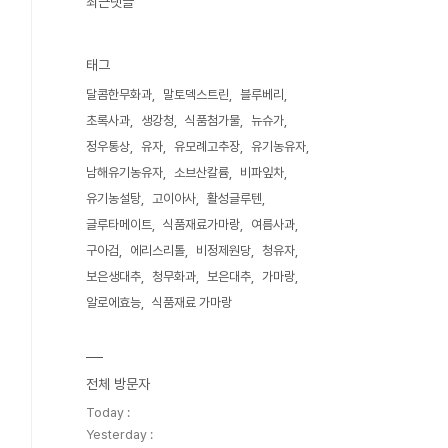
최근댓글
태그
달콤한무화과
말토덱스트린
블루베리
초록사과
생강청
식품첨가물
뉴슈가
정우통상
유자
유모례고추장
유기농유자
남해유기농유자
소브산칼륨
비파잎차
유기농설탕
고이아사
활성글루텐
글루타메이트
식품재료가마랑
여름사과
구아검
에리스리톨
비정제원당
청유자
보은생대추
청무화과
보은대추
가마랑
알로에효능
식품재료 가마랑
전체 방문자
Today :
Yesterday :