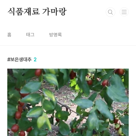
본문 바로가기
식품재료 가마랑
홈
태그
방명록
보은생대추
2