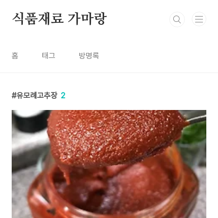
본문 바로가기
식품재료 가마랑
홈
태그
방명록
유모례고추장
2