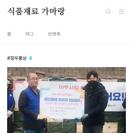
본문 바로가기
식품재료 가마랑
홈
태그
방명록
정우통상
4