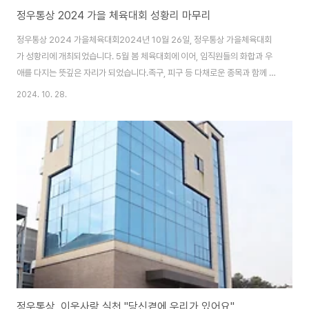
정우통상 2024 가을 체육대회 성황리 마무리
정우통상 2024 가을체육대회2024년 10월 26일, 정우통상 가을체육대회
가 성황리에 개최되었습니다. 5월 봄 체육대회에 이어, 임직원들의 화합과 우
애를 다지는 뜻깊은 자리가 되었습니다.족구, 피구 등 다채로운 종목과 함께 훈
민정음 퀴즈, 개인전 OX 상식 퀴즈 등 지적 능력을 키우는 시간도 마련되었습
2024. 10. 28.
니다. 초록, 노랑, 빨강, 파랑! 4가지 색깔로 물든 체육대회 현장! 족구 경기
는 시작부터 후끈 달아올랐습니다. 발로 공을 차며 상대방 코트에 공을 넘기
는 짜릿한 순간들이 이어졌고, 그 결과 족구는 파랑팀이 1등을 차지하였습니
다. 족구에 이어 펼쳐진 피구 경기는 그야말로 흥미진진했습니다. 선수들은
공을 피하고 던지며 긴장감 넘치는 순간들을 연출했고, 특히 노랑팀(2조)의 활
약이 돋보였습니다. ..
정우통상, 이웃사랑 실천 "당신곁에 우리가 있어요"