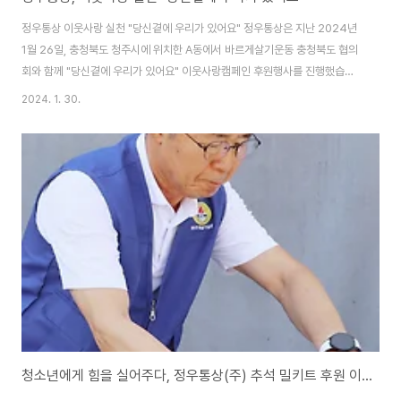
정우통상 이웃사랑 실천 "당신곁에 우리가 있어요" 정우통상은 지난 2024년
1월 26일, 충청북도 청주시에 위치한 A동에서 바르게살기운동 충청북도 협의
회와 함께 "당신곁에 우리가 있어요" 이웃사랑캠페인 후원행사를 진행했습니
다. 바르게살기운동 충청북도협의회(회장 전대수)는 지난 26일 청주시 서원구
2024. 1. 30.
남이면 정우통상㈜(대표 정우용) A동에서 `이웃사랑 - 당신 곁에 우리가 있어
요' 캠페인을 진행하였습니다. 이날 캠페인에는 정우통상 임직원, 바살협 임원
과 자립지원 전담기관 등 30여 명이 참석해 자립준비 청년과 공동생활가정, 미
혼모 시설, 영실 애육원 원생 등 어려운 이에게 설맞이 후원물품을 전달했습니
다. 이날 전달된 물품 270세트(800만 원 상당)는 정우통상㈜와 삼성산소㈜
에서 후원했습니다. 이날 행사에..
청소년에게 힘을 실어주다, 정우통상(주) 추석 밀키트 후원 이웃사랑캠페인