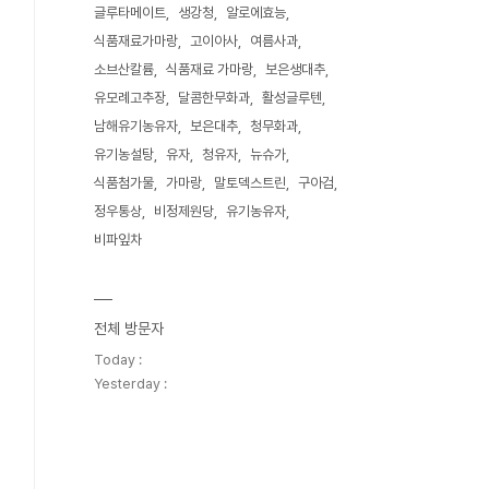
글루타메이트
생강청
알로에효능
식품재료가마랑
고이아사
여름사과
소브산칼륨
식품재료 가마랑
보은생대추
유모례고추장
달콤한무화과
활성글루텐
남해유기농유자
보은대추
청무화과
유기농설탕
유자
청유자
뉴슈가
식품첨가물
가마랑
말토덱스트린
구아검
정우통상
비정제원당
유기농유자
비파잎차
전체 방문자
Today :
Yesterday :