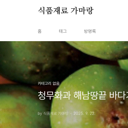
본문 바로가기
식품재료 가마랑
홈
태그
방명록
카테고리 없음
청무화과 해남땅끝 바다
by 식품재료 가마랑
2025. 9. 22.