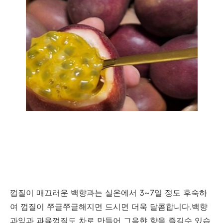
껍질이 매끄러운 백향과는 실온에서 3~7일 정도 후숙하
여 껍질이 쭈글쭈글해지면 드시면 더욱 달콤합니다.백향
과잎과 과육껍질도 차로 만들어 그윽햔 향을 즐길수 있습