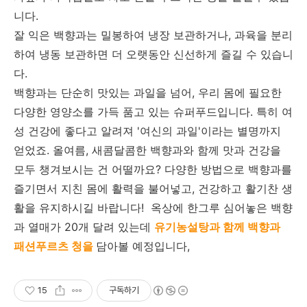
니다.
잘 익은 백향과는 밀봉하여 냉장 보관하거나, 과육을 분리
하여 냉동 보관하면 더 오랫동안 신선하게 즐길 수 있습니
다.
백향과는 단순히 맛있는 과일을 넘어, 우리 몸에 필요한
다양한 영양소를 가득 품고 있는 슈퍼푸드입니다. 특히 여
성 건강에 좋다고 알려져 '여신의 과일'이라는 별명까지
얻었죠. 올여름, 새콤달콤한 백향과와 함께 맛과 건강을
모두 챙겨보시는 건 어떨까요? 다양한 방법으로 백향과를
즐기면서 지친 몸에 활력을 불어넣고, 건강하고 활기찬 생
활을 유지하시길 바랍니다! 옥상에 한그루 심어놓은 백향
과 열매가 20개 달려 있는데
유기농설탕과 함께 백향과
패션푸르츠 청을
담아볼 예정입니다,
15
구독하기