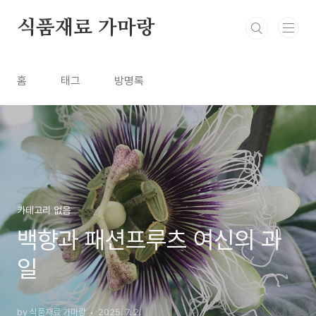
본문 바로가기
식품재료 가마랑
홈
태그
방명록
카테고리 없음
백향과 패션프루츠 여신의 과
일
by 식품재료 가마랑
2025. 7. 2.