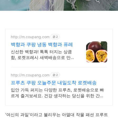
http://m.coupang.com
광고
백향과 쿠팡 냉동 백향과 퓨레
신선한 백향과! 톡톡 터지는 상큼
함, 로켓프레시 새벽배송으로 만나
보세요. 아이 간식, 홈카페 메뉴로
딱! 백향과청으로 특별한 맛을 즐
겨보세요.
http://m.coupang.com
광고
프루츠 쿠팡 오늘주문 내일도착 로켓배송
입안 가득 퍼지는 다양한 프루츠, 로켓배송으로 빠
르게 즐겨보세요. 건강 생각하는 당신을 위한 간식,
쿠팡에서 달콤함을 놓치지 마세요.
'여신의 과일'이라고 불리우는 아열대 작물 패션 프루트