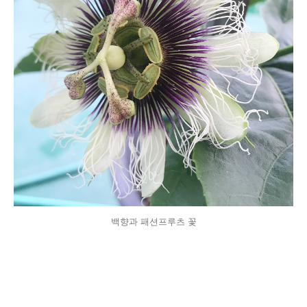
백향과 패션프루츠 꽃