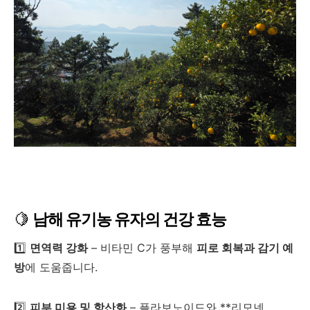
🍋
남해 유기농 유자의 건강 효능
1️⃣
면역력 강화
– 비타민 C가 풍부해
피로 회복과 감기 예
방
에 도움줍니다.
2️⃣
피부 미용 및 항산화
– 플라보노이드와 **리모넨