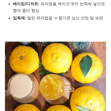
베이킹/디저트:
유자청을 케이크·쿠키 반죽에 넣으면
향과 풍미 향상
입욕제:
말린 유자껍질 → 향기로 심신 안정 및 숙면