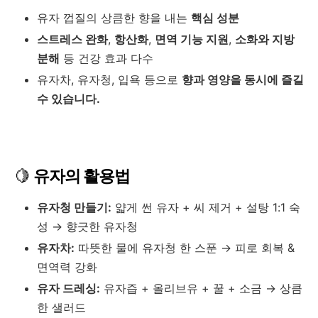
유자 껍질의 상큼한 향을 내는
핵심 성분
스트레스 완화
,
항산화
,
면역 기능 지원
,
소화와 지방
분해
등 건강 효과 다수
유자차, 유자청, 입욕 등으로
향과 영양을 동시에 즐길
수 있습니다.
🍋
유자의 활용법
유자청 만들기:
얇게 썬 유자 + 씨 제거 + 설탕 1:1 숙
성 → 향긋한 유자청
유자차:
따뜻한 물에 유자청 한 스푼 → 피로 회복 &
면역력 강화
유자 드레싱:
유자즙 + 올리브유 + 꿀 + 소금 → 상큼
한 샐러드