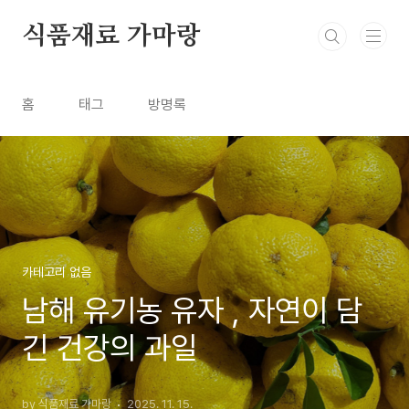
본문 바로가기
식품재료 가마랑
홈
태그
방명록
카테고리 없음
남해 유기농 유자 , 자연이 담
긴 건강의 과일
by 식품재료 가마랑
2025. 11. 15.