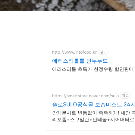
http://www.intofood.kr
광고
에리스리톨톨 인투푸드
에리스리톨 초특가 한정수량 할인판매
https://smartstore.naver.com/sulo
광고
술로SULO공식몰 보습미스트 24
안개분사로 빈틈없이 촉촉하게! 세안 
리포좀+스쿠알란+판테놀+시어버터로 2