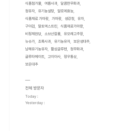
식품첨가물
여름사과
달콤한무화과
청유자
유기농설탕
알로에효능
식품재료 가마랑
가마랑
생강청
유자
구아검
말토덱스트린
식품재료가마랑
비정제원당
소브산칼륨
유모례고추장
뉴슈가
초록사과
유기농유자
보은생대추
남해유기농유자
활성글루텐
청무화과
글루타메이트
고이아사
정우통상
보은대추
전체 방문자
Today :
Yesterday :