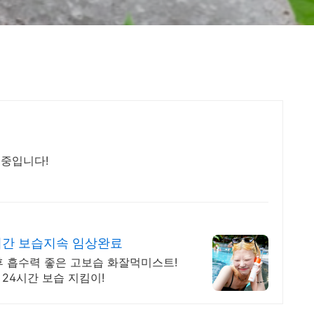
 중입니다!
시간 보습지속 임상완료
후 흡수력 좋은 고보습 화잘먹미스트!
4시간 보습 지킴이!