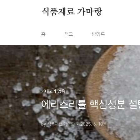
본문 바로가기
식품재료 가마랑
홈
태그
방명록
카테고리 없음
에리스리톨 핵심성분 설
by 식품재료 가마랑
2025. 6. 10.